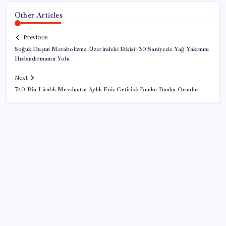
Other Articles
Previous
Soğuk Duşun Metabolizma Üzerindeki Etkisi: 30 Saniyede Yağ Yakımını
Hızlandırmanın Yolu
Next
740 Bin Liralık Mevduatın Aylık Faiz Getirisi: Banka Banka Oranlar
SON YAZILAR
Altında yükseliş kapıda mı? Uzman isimden ezber