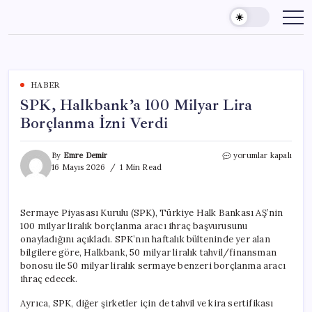
Skip
to
content
HABER
SPK, Halkbank’a 100 Milyar Lira
Borçlanma İzni Verdi
SPK,
By
Emre Demir
yorumlar kapalı
Halkbank’a
16 Mayıs 2026
1 Min Read
100
Milyar
Lira
Sermaye Piyasası Kurulu (SPK), Türkiye Halk Bankası AŞ’nin
Borçlanma
100 milyar liralık borçlanma aracı ihraç başvurusunu
İzni
Verdi
onayladığını açıkladı. SPK’nın haftalık bülteninde yer alan
için
bilgilere göre, Halkbank, 50 milyar liralık tahvil/finansman
bonosu ile 50 milyar liralık sermaye benzeri borçlanma aracı
ihraç edecek.
Ayrıca, SPK, diğer şirketler için de tahvil ve kira sertifikası