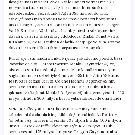
ihraçlarına izin verdi. Alves Kablo Sanayi ve Ticaret AŞ, 1
milyar lira tutarında tahvil/finansman bonosu ihraç
edebilecekken, Şekerbank TAŞ’ın 350 milyon dolarlık
tahvil/finansman bonosu ve sermaye benzeri borçlanma
aracı ihraç başvurusu da onaylandı. Bunun yanı sıra, Değer
Varlık Kiralama AŞ, 3 milyar liralık yönetim sözleşmesine
dayalı kira sertifikası ihraç edebilecek. Emlak Konut Varlık
Kiralama AŞ de 650 milyon dolarlık sahipliğe ve alım satıma
dayalı kira sertifikası ihraç başvurusu ile onay aldı.
Kurul, aynı zamanda menkul kıymet şirketlerine yönelik bazı
kararlar da aldı. Garanti Yatırım Menkul Kıymetler AŞ’ye,
sistem kesintisi nedeniyle emir iletim kanallarına erişim
sağlanamaması sebebiyle 4 milyon 435 bin 27 lira 79 kuruş
idari para cezası verildi. Colendi Menkul Değerler AŞ’nin
sermaye artırımı ile 110 milyon liradan 220 milyon liraya
çıkması ve Başkent Menkul Değerler AŞ’nin sermayesinin 220
milyon liradan 300 milyon liraya yükseltilmesi de onaylandı.
SPK, portföy yönetim şirketlerinin sermaye artırımı
taleplerini de olumlu bir şekilde değerlendirdi. Ak Portföy
Yönetimi AŞ’nin sermayesinin 30 milyon liradan 100 milyon
liraya, Destek Portföy Yönetimi AŞ’nin 75 milyon liralık
sermayesinin 175 milyon liraya ve Oragon Gayrimenkul ve