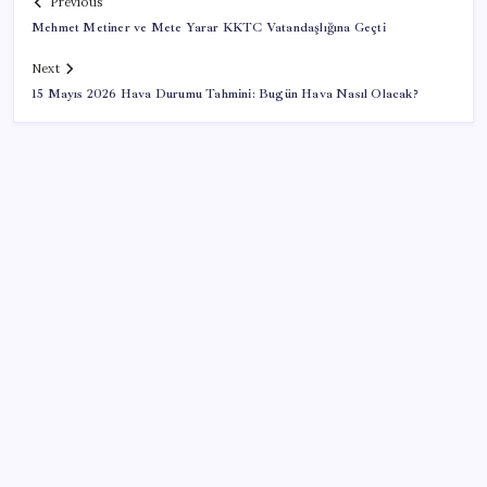
Previous
Mehmet Metiner ve Mete Yarar KKTC Vatandaşlığına Geçti
Next
15 Mayıs 2026 Hava Durumu Tahmini: Bugün Hava Nasıl Olacak?
SON YAZILAR
Tüm dünyaya ‘tatil daveti’
İklim zirvesi de milyarlar yutacak
Pezeşkiyan: Teslim olmaya zorlanırsak savaşırız,
boyun eğmeyiz