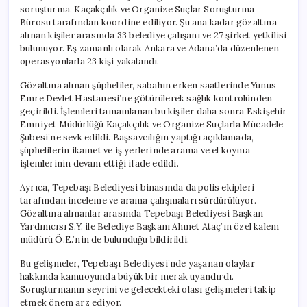
soruşturma, Kaçakçılık ve Organize Suçlar Soruşturma
Bürosu tarafından koordine ediliyor. Şu ana kadar gözaltına
alınan kişiler arasında 33 belediye çalışanı ve 27 şirket yetkilisi
bulunuyor. Eş zamanlı olarak Ankara ve Adana’da düzenlenen
operasyonlarla 23 kişi yakalandı.
Gözaltına alınan şüpheliler, sabahın erken saatlerinde Yunus
Emre Devlet Hastanesi’ne götürülerek sağlık kontrolünden
geçirildi. İşlemleri tamamlanan bu kişiler daha sonra Eskişehir
Emniyet Müdürlüğü Kaçakçılık ve Organize Suçlarla Mücadele
Şubesi’ne sevk edildi. Başsavcılığın yaptığı açıklamada,
şüphelilerin ikamet ve iş yerlerinde arama ve el koyma
işlemlerinin devam ettiği ifade edildi.
Ayrıca, Tepebaşı Belediyesi binasında da polis ekipleri
tarafından inceleme ve arama çalışmaları sürdürülüyor.
Gözaltına alınanlar arasında Tepebaşı Belediyesi Başkan
Yardımcısı S.Y. ile Belediye Başkanı Ahmet Ataç’ın özel kalem
müdürü Ö.E.’nin de bulunduğu bildirildi.
Bu gelişmeler, Tepebaşı Belediyesi’nde yaşanan olaylar
hakkında kamuoyunda büyük bir merak uyandırdı.
Soruşturmanın seyrini ve gelecekteki olası gelişmeleri takip
etmek önem arz ediyor.