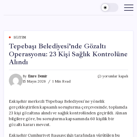
Skip
to
content
EĞITIM
Tepebaşı Belediyesi’nde Gözaltı
Operasyonu: 23 Kişi Sağlık Kontrolüne
Alındı
Tepebaşı
By
Emre Demir
yorumlar kapalı
Belediyesi’nde
15 Mayıs 2026
1 Min Read
Gözaltı
Operasyonu:
23
Eskişehir merkezli Tepebaşı Belediyesi’ne yönelik
Kişi
gerçekleştirilen kapsamlı soruşturma çerçevesinde, toplamda
Sağlık
Kontrolüne
23 kişi gözaltına alındı ve sağlık kontrolünden geçirildi. Alınan
Alındı
bilgilere göre, bu soruşturma kapsamında 60 kişilik bir
için
gözaltı kararı mevcut.
Eskişehir Cumhuriyet Başsavcılığı tarafından yürütülen bu