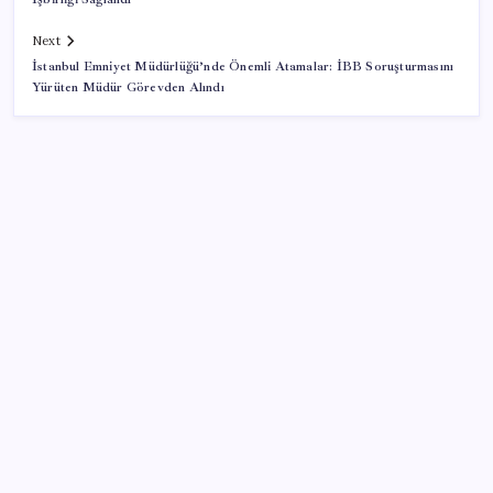
Next
İstanbul Emniyet Müdürlüğü’nde Önemli Atamalar: İBB Soruşturmasını
Yürüten Müdür Görevden Alındı
SON YAZILAR
Epic Games’in 13 Ağustos’a kadar ücretsiz verdiği
oyunlar belli oldu
İBB Davası’nda yeni gelişme: Tahliye kararı çıkmadı!
Honor Yeni Logosu ve Dare to Be Sloganıyla