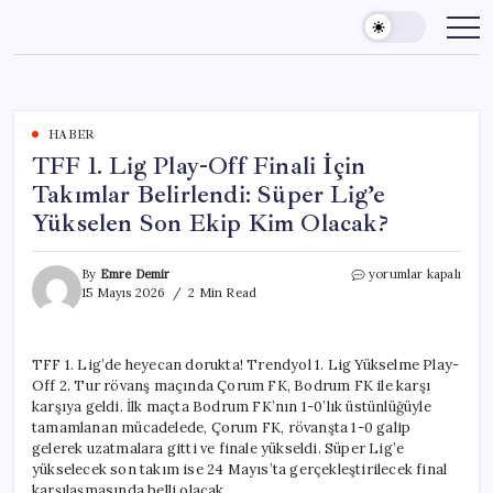
Skip
to
content
HABER
TFF 1. Lig Play-Off Finali İçin
Takımlar Belirlendi: Süper Lig’e
Yükselen Son Ekip Kim Olacak?
TFF
By
Emre Demir
yorumlar kapalı
1.
15 Mayıs 2026
2 Min Read
Lig
Play-
Off
TFF 1. Lig’de heyecan dorukta! Trendyol 1. Lig Yükselme Play-
Finali
Off 2. Tur rövanş maçında Çorum FK, Bodrum FK ile karşı
İçin
Takımlar
karşıya geldi. İlk maçta Bodrum FK’nın 1-0’lık üstünlüğüyle
Belirlendi:
tamamlanan mücadelede, Çorum FK, rövanşta 1-0 galip
Süper
gelerek uzatmalara gitti ve finale yükseldi. Süper Lig’e
Lig’e
yükselecek son takım ise 24 Mayıs’ta gerçekleştirilecek final
Yükselen
karşılaşmasında belli olacak.