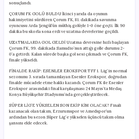
sonuçlandı.
ÇORUM FK GOLÜ BULDU İkinci yarıda da oyunun
hakimiyetini sürdüren Çorum FK, 81. dakikada savunma
oyuncusu Arda Şengül’ün müthiş golüyle 1-0 öne geçti. İlk 90
dakika bu skorla sona erdi ve uzatma devrelerine geçildi.
UZATMALARDA GOL GELDİ Uzatma devresine hızlı başlayan
Çorum FK, 99. dakikada Samudio’nun attığı golle durumu 2-
0’a getirdi. Kalan sürede başka gol sesi çıkmadı ve Çorum FK,
finale yükseldi.
FİNALDE RAKİP: ESENLER EROKSPOR TFF 1. Lig’in normal
sezonunu 3. sırada tamamlayan Esenler Erokspor, doğrudan
finalde mücadele etme hakkı kazandı. Çorum FK ile Esenler
Erokspor arasındaki final karşılaşması 24 Mayıs’ta Medaş
Konya Büyükşehir Stadyumu’nda gerçekleştirilecek.
SÜPER LİG’E YÜKSELEN SON EKİP KİM OLACAK? Finali
kazanacak olan takım, Erzurumspor ve Amedspor’un
ardından bu sezon Süper Lig’e yükselen üçüncü takım olma
şansını elde edecek.