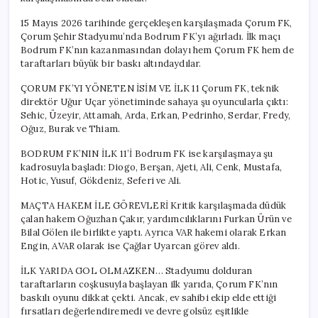
Son
Ekip
15 Mayıs 2026 tarihinde gerçekleşen karşılaşmada Çorum FK,
Kim
Çorum Şehir Stadyumu’nda Bodrum FK’yı ağırladı. İlk maçı
Olacak?
Bodrum FK’nın kazanmasından dolayı hem Çorum FK hem de
için
taraftarları büyük bir baskı altındaydılar.
ÇORUM FK’YI YÖNETEN İSİM VE İLK 11 Çorum FK, teknik
direktör Uğur Uçar yönetiminde sahaya şu oyuncularla çıktı:
Sehic, Üzeyir, Attamah, Arda, Erkan, Pedrinho, Serdar, Fredy,
Oğuz, Burak ve Thiam.
BODRUM FK’NIN İLK 11’İ Bodrum FK ise karşılaşmaya şu
kadrosuyla başladı: Diogo, Berşan, Ajeti, Ali, Cenk, Mustafa,
Hotic, Yusuf, Gökdeniz, Seferi ve Ali.
MAÇTA HAKEM İLE GÖREVLERİ Kritik karşılaşmada düdük
çalan hakem Oğuzhan Çakır, yardımcılıklarını Furkan Ürün ve
Bilal Gölen ile birlikte yaptı. Ayrıca VAR hakemi olarak Erkan
Engin, AVAR olarak ise Çağlar Uyarcan görev aldı.
İLK YARIDA GOL OLMAZKEN… Stadyumu dolduran
taraftarların coşkusuyla başlayan ilk yarıda, Çorum FK’nın
baskılı oyunu dikkat çekti. Ancak, ev sahibi ekip elde ettiği
fırsatları değerlendiremedi ve devre golsüz eşitlikle