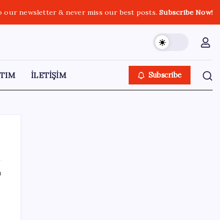
o our newsletter & never miss our best posts.
Subscribe Now!
TIM
İLETİŞİM
Subscribe
ı
SON YAZILAR
‘Tek çatı altında toplanmalı’ dedi: Akın
Gürlek’ten ‘internet gazeteciliği’ için yasa