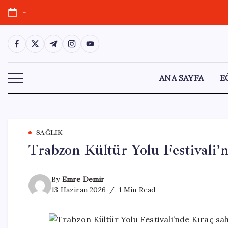
Skip
-
to
content
https://www.facebook.com/
https://twitter.com/
https://t.me/
https://www.instagram.com/
https://youtube.com/
ANA SAYFA
E
SAĞLIK
Trabzon Kültür Yolu Festivali’n
By
Emre Demir
13 Haziran 2026
1 Min Read