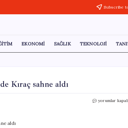
Subscribe t
ĞİTİM
EKONOMİ
SAĞLIK
TEKNOLOJİ
TANI
de Kıraç sahne aldı
Trabzon
yorumlar kapal
Kültür
Yolu
Festivali’nde
Kıraç