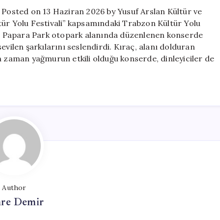
sahne
ı Posted on 13 Haziran 2026 by Yusuf Arslan Kültür ve
aldı
tür Yolu Festivali” kapsamındaki Trabzon Kültür Yolu
için
di. Papara Park otopark alanında düzenlenen konserde
evilen şarkılarını seslendirdi. Kıraç, alanı dolduran
n zaman yağmurun etkili olduğu konserde, dinleyiciler de
Author
re Demir