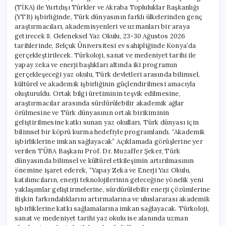
(TİKA) ile Yurtdışı Türkler ve Akraba Topluluklar Başkanlığı
(YTB) işbirliğinde, Türk dünyasının farklı ülkelerinden genç
araştırmacıları, akademisyenleri ve uzmanları bir araya
getirecek 8. Geleneksel Yaz Okulu, 23-30 Ağustos 2026
tarihlerinde, Selçuk Üniversitesi ev sahipliğinde Konya’da
gerçekleştirilecek. Türkoloji, sanat ve medeniyet tarihi ile
yapay zeka ve enerji başlıkları altında iki programın
gerçekleşeceği yaz okulu, Türk devletleri arasında bilimsel,
kültürel ve akademik işbirliğinin güçlendirilmesi amacıyla
oluşturuldu. Ortak bilgi üretiminin teşvik edilmesine,
araştırmacılar arasında sürdürülebilir akademik ağlar
örülmesine ve Türk dünyasının ortak birikiminin
geliştirilmesine katkı sunan yaz okulları, Türk dünyası için
bilimsel bir köprü kurma hedefiyle programlandı. “Akademik
işbirliklerine imkan sağlayacak” Açıklamada görüşlerine yer
verilen TÜBA Başkanı Prof. Dr. Muzaffer Şeker, Türk
dünyasında bilimsel ve kültürel etkileşimin artırılmasının
önemine işaret ederek, “Yapay Zeka ve Enerji Yaz Okulu,
katılımcıların, enerji teknolojilerinin geleceğine yönelik yeni
yaklaşımlar geliştirmelerine, sürdürülebilir enerji çözümlerine
ilişkin farkındalıklarını artırmalarına ve uluslararası akademik
işbirliklerine katkı sağlamalarına imkan sağlayacak. Türkoloji,
sanat ve medeniyet tarihi yaz okulu ise alanında uzman