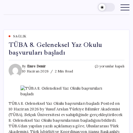
Skip
to
content
SAĞLIK
TÜBA 8. Geleneksel Yaz Okulu
başvuruları başladı
TÜBA
By
Emre Demir
yorumlar kapalı
8.
10 Haziran 2026
2 Min Read
Geleneksel
Yaz
Okulu
başvuruları
başladı
için
TÜBA 8. Geleneksel Yaz Okulu başvuruları başladı Posted on
10 Haziran 2026 by Yusuf Arslan Türkiye Bilimler Akademisi
(TÜBA), Selçuk Üniversitesi ev sahipliğinde gerçekleştirilecek
8. Geleneksel Yaz Okulu başvurularının başladığını bildirdi.
TÜBA’dan yapılan yazılı açıklamaya göre, Uluslararası Türk
Akademisi, Türk İşbirliği ve Koordinasyon Ajansı Başkanlığı