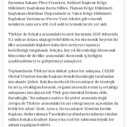
Savunma Bakanı Theo Francken, Brüksel Başkent Bölge
Hükümeti Başbakanı Boris Dillies, Flaman Bölge Hükümeti
Başbakanı Matthias Diependaele ve Valon Bölge Hükümeti
Başbakan Yardımcısı Pierre-Yves Jeholet gibi önemli
isimlerin yanı sıra 428 özel sektör temsilcisi de yer aldı.
Türkiye ile Belçika arasındaki ticaret hacminin 2025 itibarıyla
9,2 milyar dolara ulaştığı belirtilirken, bu ekonomik heyetin iki
ülke arasındaki ilişkileri daha ileri seviyeye taşımayı
hedeflediği vurgulandı. Belçika, her yıl düzenlediği Ekonomik
Misyonlar ile iki ülke arasındaki ekonomik iş birliğini
çeşitlendirmeyi ve geliştirmeyi amaçlıyor.
Toplantılarda Türkiye’den dikkat çeken bir anlaşma, CEESS
Global Yönetim Kurulu Başkanı Semih Sarıalioğlu tarafından
imzalandı. Şirket, Belçika merkezli Horecadepot ile stratejik
ticari iş ortaklığını kurarak, organizasyonda resmi iş ortaklığı
anlaşması imzalayan tek Türk gayrimenkul firması oldu.
Sarıalioğlu, “Bu anlaşma sadece iki şirket arasında değil,
Avrupa ile Türkiye arasındaki ticari entegrasyon açısından da
kritik bir adım” dedi. Ayrıca, Horecadepot Yönetim Kurulu
Başkanı Abdurrahman Tanrıkulu tarafından kendisine takdim
edilen Belçika Kraliyet Sarayı’na özel bir tablonun büyük bir
anlam taşıdığını belirtti.