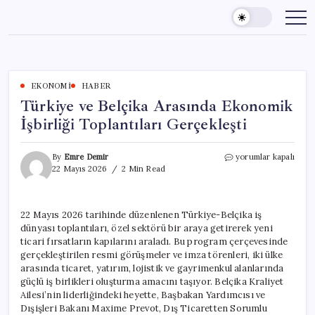
Skip
to
content
EKONOMI
HABER
Türkiye ve Belçika Arasında Ekonomik
İşbirliği Toplantıları Gerçekleşti
Türkiye
By
Emre Demir
yorumlar kapalı
ve
22 Mayıs 2026
2 Min Read
Belçika
Arasında
Ekonomik
22 Mayıs 2026 tarihinde düzenlenen Türkiye-Belçika iş
İşbirliği
dünyası toplantıları, özel sektörü bir araya getirerek yeni
Toplantıları
Gerçekleşti
ticari fırsatların kapılarını araladı. Bu program çerçevesinde
için
gerçekleştirilen resmi görüşmeler ve imza törenleri, iki ülke
arasında ticaret, yatırım, lojistik ve gayrimenkul alanlarında
güçlü iş birlikleri oluşturma amacını taşıyor. Belçika Kraliyet
Ailesi’nin liderliğindeki heyette, Başbakan Yardımcısı ve
Dışişleri Bakanı Maxime Prevot, Dış Ticaretten Sorumlu