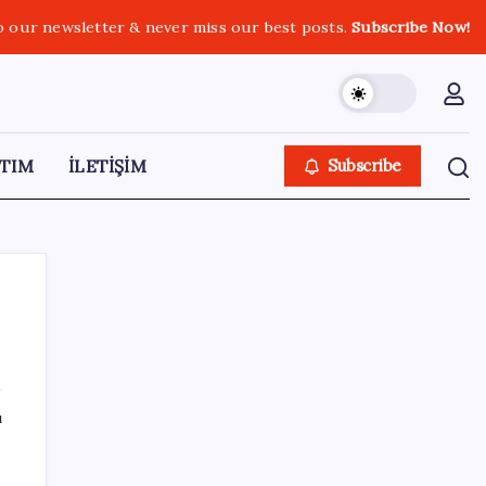
o our newsletter & never miss our best posts.
Subscribe Now!
TIM
İLETİŞİM
Subscribe
SON YAZILAR
ı
Epic Games’in 13 Ağustos’a kadar ücretsiz
verdiği oyunlar belli oldu