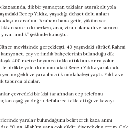
Kurtulan
 kazasında, dik bir yamaçtan taklalar atarak alt yola
Yıldız:
aşındaki Recep Yıldız, yaşadığı dehşet dolu anları
“Recep
arkadaşımı aradım. ‘Arabanı bana getir, yüküm var
Abi,
tıktan sonra dönerken, araç virajı alamadı ve sürücü
Gidiyoruz!”
 yuvarlandık” şeklinde konuştu.
için
 Güner mevkisinde gerçekleşti. 40 yaşındaki sürücü Rahmi
 kamyonet, çay ve fındık bahçelerinin bulunduğu dik
laşık 400 metre boyunca takla attıktan sonra yolun
u ile birlikte yolcu konumundaki Recep Yıldız yaralandı.
a yerine geldi ve yaralılara ilk müdahaleyi yaptı. Yıldız ve
ek taburcu oldular.
ar çevredeki bir kişi tarafından cep telefonu
çtan aşağıya doğru defalarca takla attığı ve kazayı
yerlerinde yaralar bulunduğunu belirterek kaza anını
dız, “O an ‘Allah’ım sana çok şükür’ diyerek dua ettim. Çok