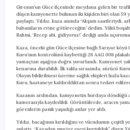
Giresun’un Güce ilçesinde meydana gelen bir trafik
düşen kamyonette bulunan iki kişiden biri olan 59 y
paylaştı. Yıldız, kaza anında “Akşam saatleriydi, 
babamların evine götüreceğim’ dedim. Yükü boşalt
Rahmi, ‘Recep abi, gidiyoruz!’ dediği anda uçuruma
Kaza, önceki gün Güce ilçesine bağlı Sarıyar köyü
Kuru’nun kontrolünü kaybettiği 28 AAG 008 plakalı
yamaçtan aşağıya doğru yuvarlandı. Kamyonet yak
kenarına durabildi. İlk takla sırasında, sürücü Kur
Olayın bildirilmesi üzerine sağlık ekipleri hızla kaz
Kuru, hastaneye kaldırıldıktan sonra tedavi ediler
Kazanın ardından, kamyonetin hurdaya döndüğü anl
kamerasıyla kaydedildi. Görüntülerde, aracın yama
görenlerin panik yaşadığı anlar yer aldı.
Yıldız, bacağının kırıldığını ve vücudunun çeşitli 
anlattı. “Kazadan mucize eseri kurtulduk” diyen Yıl