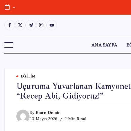
Skip
-
to
content
https://www.facebook.com/
https://twitter.com/
https://t.me/
https://www.instagram.com/
https://youtube.com/
ANA SAYFA
E
EĞITIM
Uçuruma Yuvarlanan Kamyonett
“Recep Abi, Gidiyoruz!”
By
Emre Demir
20 Mayıs 2026
2 Min Read