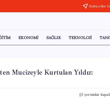
Subscribe t
ĞİTİM
EKONOMİ
SAĞLIK
TEKNOLOJİ
TANI
en Mucizeyle Kurtulan Yıldız:
Uçuruma
yorumlar kapal
Yuvarlanan
Kamyonetten
Mucizeyle