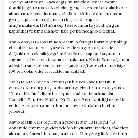
Foça’ya atanmıştı. Hava değişimi izniyle ailesinin yanına
döndüğü gün ortadan kaybolan genç askerden bir daha haber
alınamadı. Ailesi, durumu yetkililere bildirmesinin ardından
geniş çaplı arama çalışmaları başlatıldı. Yapılan
araştırmalarda, Metin’in cep telefonunun kaybolduğu gün
kapandığı ve bir daha aktif hale getirilmediği belirlendi.
Kayıp dosyası kapsamında Metin’in fotoğraflarının yer aldığı
el ilanları, İzmir, Antalya ve İskenderun gibi birçok ilde
dağıtıldı. Ancak, aileye gelen ihbarlar ve yapılan başvurulara
rağmen hiçbir somut sonuca ulaşılamadı. Metin Karslıoğlu’nun
ailesi, bu süreçte kendisine ulaşacak bilgi verecek olan kişiye
100 bin dolar ödül vereceklerini açıkladı.
Yaklaşık iki yıl önce aileye ulaşan bir ses kaydı, Metin’in
cinayete kurban gittiği iddialarını güçlendirdi. Ses kaydında
“Ben öldürdüm” diyen bir kişinin ifadesinin bulunduğu,
Kocaeli İl Emniyet Müdürlüğü Cinayet Büro Amirliği’ne teslim
edildi. Aile, bu kaydın ardından olayı aydınlatma talebini
yineledi.
Kayıp Metin Karslıoğlu’nun ağabeyi Fatih Karslıoğlu, “O
dönemde emniyet güçleri telefon kayıtlarını inceledi, ifadeleri
aldı ama yıllarca bir sonuç alamadık. Her yere gittik, her türlü