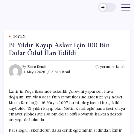
Skip
to
content
EĞITIM
19 Yıldır Kayıp Asker İçin 100 Bin
Dolar Ödül İlan Edildi
19
By
Emre Demir
yorumlar kapalı
Yıldır
14 Mayıs 2026
2 Min Read
Kayıp
Asker
İçin
İzmir’in Foça ilçesinde askerlik görevini yaparken, hava
100
değişimi izniyle Kocaeli’nin İzmit ilçesine giden 22 yaşındaki
Bin
Dolar
Metin Karslıoğlu, 16 Mayıs 2007 tarihinde gizemli bir şekilde
Ödül
kayboldu. 19 yıldır kayıp olan Metin Karslıoğlu’nun ailesi, olaya
İlan
cinayet şüphesiyle 100 bin dolar ödül koyarak, halktan destek
Edildi
arayışında bulundu.
için
Karslıoğlu, İskenderun’da askerlik eğitiminin ardından İzmir