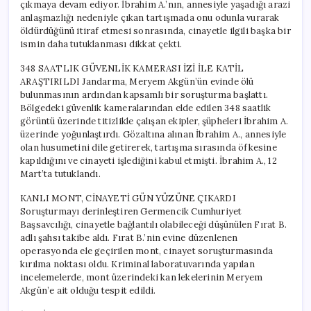
çıkmaya devam ediyor. İbrahim A.’nın, annesiyle yaşadığı arazi
anlaşmazlığı nedeniyle çıkan tartışmada onu odunla vurarak
öldürdüğünü itiraf etmesi sonrasında, cinayetle ilgili başka bir
ismin daha tutuklanması dikkat çekti.
348 SAATLIK GÜVENLİK KAMERASI İZİ İLE KATİL
ARAŞTIRILDI Jandarma, Meryem Akgün’ün evinde ölü
bulunmasının ardından kapsamlı bir soruşturma başlattı.
Bölgedeki güvenlik kameralarından elde edilen 348 saatlik
görüntü üzerinde titizlikle çalışan ekipler, şüpheleri İbrahim A.
üzerinde yoğunlaştırdı. Gözaltına alınan İbrahim A., annesiyle
olan husumetini dile getirerek, tartışma sırasında öfkesine
kapıldığını ve cinayeti işlediğini kabul etmişti. İbrahim A., 12
Mart’ta tutuklandı.
KANLI MONT, CİNAYETİ GÜN YÜZÜNE ÇIKARDI
Soruşturmayı derinleştiren Germencik Cumhuriyet
Başsavcılığı, cinayetle bağlantılı olabileceği düşünülen Fırat B.
adlı şahsı takibe aldı. Fırat B.’nin evine düzenlenen
operasyonda ele geçirilen mont, cinayet soruşturmasında
kırılma noktası oldu. Kriminal laboratuvarında yapılan
incelemelerde, mont üzerindeki kan lekelerinin Meryem
Akgün’e ait olduğu tespit edildi.