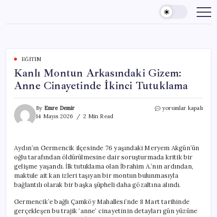
Skip
to
content
EĞITIM
Kanlı Montun Arkasındaki Gizem:
Anne Cinayetinde İkinci Tutuklama
Kanlı
By
Emre Demir
yorumlar kapalı
Montun
14 Mayıs 2026
2 Min Read
Arkasındaki
Gizem:
Anne
Aydın’ın Germencik ilçesinde 76 yaşındaki Meryem Akgün’ün
Cinayetinde
oğlu tarafından öldürülmesine dair soruşturmada kritik bir
İkinci
Tutuklama
gelişme yaşandı. İlk tutuklama olan İbrahim A.’nın ardından,
için
maktule ait kan izleri taşıyan bir montun bulunmasıyla
bağlantılı olarak bir başka şüpheli daha gözaltına alındı.
Germencik’e bağlı Çamköy Mahallesi’nde 8 Mart tarihinde
gerçekleşen bu trajik ‘anne’ cinayetinin detayları gün yüzüne