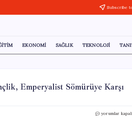
Subscribe t
ĞİTİM
EKONOMİ
SAĞLIK
TEKNOLOJİ
TANI
çlik, Emperyalist Sömürüye Karşı
EMEP’ten
yorumlar kapal
19
Mayıs
Mesajı: