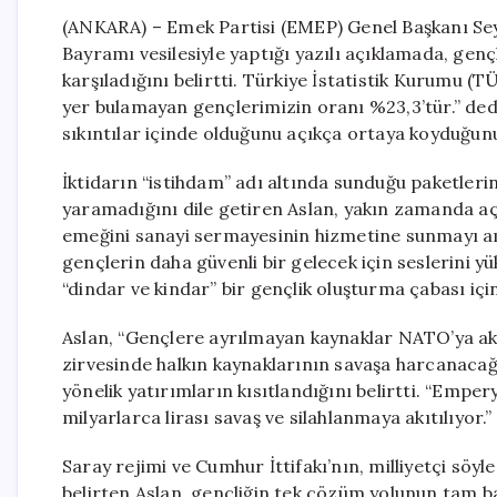
(ANKARA) – Emek Partisi (EMEP) Genel Başkanı Sey
Bayramı vesilesiyle yaptığı yazılı açıklamada, gençl
karşıladığını belirtti. Türkiye İstatistik Kurumu (
yer bulamayan gençlerimizin oranı %23,3’tür.” ded
sıkıntılar içinde olduğunu açıkça ortaya koyduğunu 
İktidarın “istihdam” adı altında sunduğu paketleri
yaramadığını dile getiren Aslan, yakın zamanda a
emeğini sanayi sermayesinin hizmetine sunmayı ama
gençlerin daha güvenli bir gelecek için seslerini yü
“dindar ve kindar” bir gençlik oluşturma çabası iç
Aslan, “Gençlere ayrılmayan kaynaklar NATO’ya akt
zirvesinde halkın kaynaklarının savaşa harcanacağın
yönelik yatırımların kısıtlandığını belirtti. “Emper
milyarlarca lirası savaş ve silahlanmaya akıtılıyor.” 
Saray rejimi ve Cumhur İttifakı’nın, milliyetçi söyl
belirten Aslan, gençliğin tek çözüm yolunun tam ba