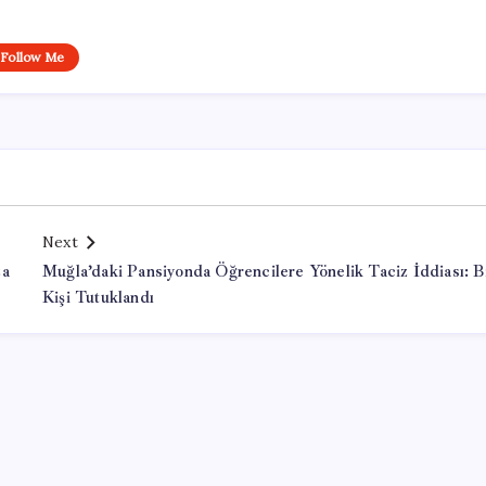
Follow Me
Next
za
Muğla’daki Pansiyonda Öğrencilere Yönelik Taciz İddiası: B
Kişi Tutuklandı
Office Lisans Satın Al