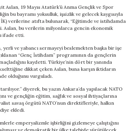
Gençlik,
it Aslan, 19 Mayıs Atatürk’ü Anma Gençlik ve Spor
Emperyalist
iğin bu bayramı yoksulluk, işsizlik ve gelecek kaygısıyla
Sömürüye
TÜİK) verilerine atıfta bulunarak, “Eğitimde ve istihdamda
Karşı
i. Aslan, bu verilerin milyonlarca gencin ekonomik
Mücadelede
ifade etti.
Bir
Araya
n, yerli ve yabancı sermayeyi beslemekten başka bir işe
Gelmeli
çıklanan “Genç İstihdam” programının da gençlerin
için
çladığını kaydetti. Türkiye’nin dört bir yanında
kselttiğine dikkat çeken Aslan, buna karşın iktidarın
inde olduğunu vurguladı.
arılıyor.” diyerek, bu yazın Ankara’da yapılacak NATO
ı ve gençliğin eğitim, sağlık ve sosyal ihtiyaçlarına
yalist savaş örgütü NATO’nun direktifleriyle, halkın
diye ekledi.
emlerle emperyalizmle işbirliğini gizlemeye çalıştığını
ğımsız ve demokratik bir ülke talebiyle yürütülecek