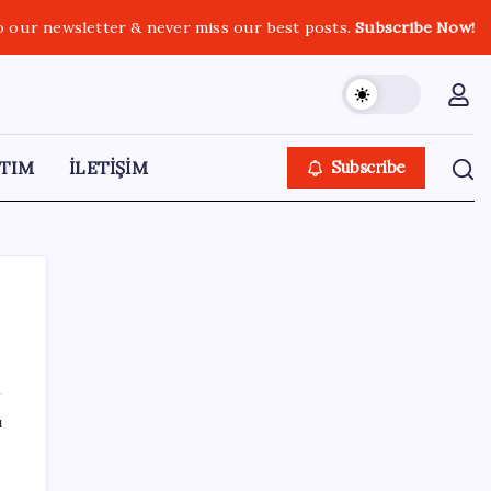
o our newsletter & never miss our best posts.
Subscribe Now!
TIM
İLETİŞİM
Subscribe
SON YAZILAR
ı
Deutsche Bank’tan altın tahmini: Yıl sonu
4.700 dolar