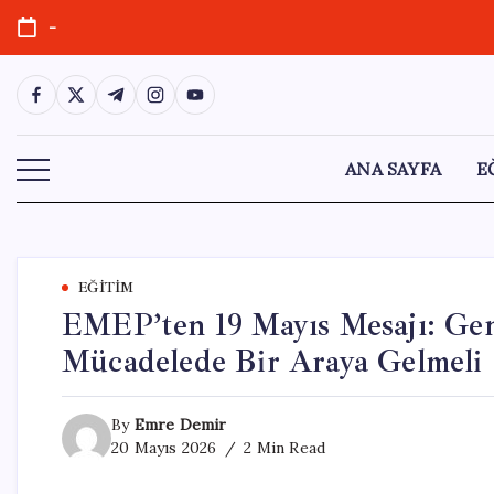
Skip
-
to
content
https://www.facebook.com/
https://twitter.com/
https://t.me/
https://www.instagram.com/
https://youtube.com/
ANA SAYFA
E
EĞITIM
EMEP’ten 19 Mayıs Mesajı: Gen
Mücadelede Bir Araya Gelmeli
By
Emre Demir
20 Mayıs 2026
2 Min Read