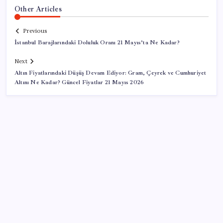
Other Articles
Previous
İstanbul Barajlarındaki Doluluk Oranı 21 Mayıs’ta Ne Kadar?
Next
Altın Fiyatlarındaki Düşüş Devam Ediyor: Gram, Çeyrek ve Cumhuriyet
Altını Ne Kadar? Güncel Fiyatlar 21 Mayıs 2026
SON YAZILAR
Epic Games’in 13 Ağustos’a kadar ücretsiz verdiği