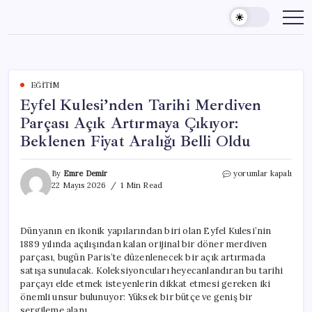
Skip
to
content
EĞITIM
Eyfel Kulesi’nden Tarihi Merdiven
Parçası Açık Artırmaya Çıkıyor:
Beklenen Fiyat Aralığı Belli Oldu
Eyfel
By
Emre Demir
yorumlar kapalı
Kulesi’nden
22 Mayıs 2026
1 Min Read
Tarihi
Merdiven
Parçası
Dünyanın en ikonik yapılarından biri olan Eyfel Kulesi’nin
Açık
1889 yılında açılışından kalan orijinal bir döner merdiven
Artırmaya
Çıkıyor:
parçası, bugün Paris’te düzenlenecek bir açık artırmada
Beklenen
satışa sunulacak. Koleksiyoncuları heyecanlandıran bu tarihi
Fiyat
parçayı elde etmek isteyenlerin dikkat etmesi gereken iki
Aralığı
önemli unsur bulunuyor: Yüksek bir bütçe ve geniş bir
Belli
sergileme alanı.