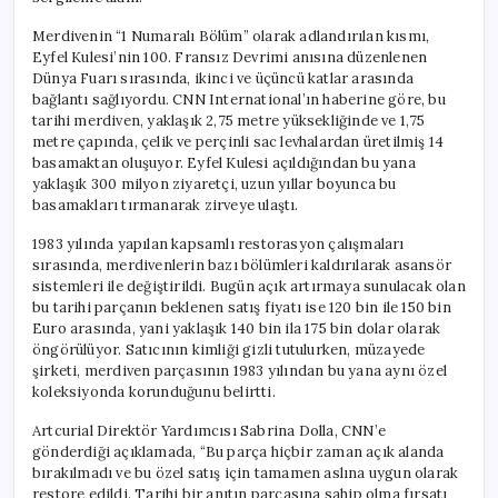
Oldu
için
Merdivenin “1 Numaralı Bölüm” olarak adlandırılan kısmı,
Eyfel Kulesi’nin 100. Fransız Devrimi anısına düzenlenen
Dünya Fuarı sırasında, ikinci ve üçüncü katlar arasında
bağlantı sağlıyordu. CNN International’ın haberine göre, bu
tarihi merdiven, yaklaşık 2,75 metre yüksekliğinde ve 1,75
metre çapında, çelik ve perçinli sac levhalardan üretilmiş 14
basamaktan oluşuyor. Eyfel Kulesi açıldığından bu yana
yaklaşık 300 milyon ziyaretçi, uzun yıllar boyunca bu
basamakları tırmanarak zirveye ulaştı.
1983 yılında yapılan kapsamlı restorasyon çalışmaları
sırasında, merdivenlerin bazı bölümleri kaldırılarak asansör
sistemleri ile değiştirildi. Bugün açık artırmaya sunulacak olan
bu tarihi parçanın beklenen satış fiyatı ise 120 bin ile 150 bin
Euro arasında, yani yaklaşık 140 bin ila 175 bin dolar olarak
öngörülüyor. Satıcının kimliği gizli tutulurken, müzayede
şirketi, merdiven parçasının 1983 yılından bu yana aynı özel
koleksiyonda korunduğunu belirtti.
Artcurial Direktör Yardımcısı Sabrina Dolla, CNN’e
gönderdiği açıklamada, “Bu parça hiçbir zaman açık alanda
bırakılmadı ve bu özel satış için tamamen aslına uygun olarak
restore edildi. Tarihi bir anıtın parçasına sahip olma fırsatı