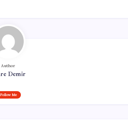
Author
re Demir
Follow Me