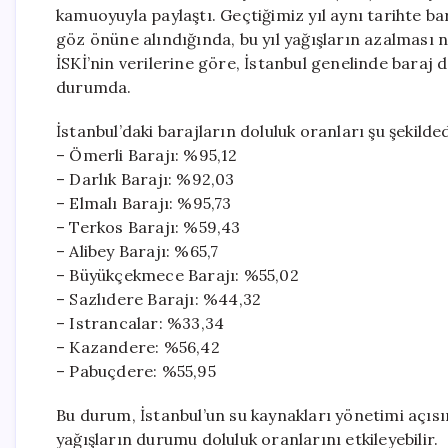
kamuoyuyla paylaştı. Geçtiğimiz yıl aynı tarihte ba
göz önüne alındığında, bu yıl yağışların azalması 
İSKİ’nin verilerine göre, İstanbul genelinde baraj d
durumda.
İstanbul’daki barajların doluluk oranları şu şekilded
– Ömerli Barajı: %95,12
– Darlık Barajı: %92,03
– Elmalı Barajı: %95,73
– Terkos Barajı: %59,43
– Alibey Barajı: %65,7
– Büyükçekmece Barajı: %55,02
– Sazlıdere Barajı: %44,32
– Istrancalar: %33,34
– Kazandere: %56,42
– Pabuçdere: %55,95
Bu durum, İstanbul’un su kaynakları yönetimi aç
yağışların durumu doluluk oranlarını etkileyebilir.