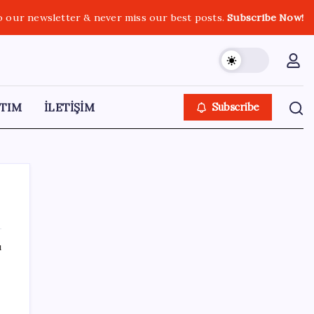
o our newsletter & never miss our best posts.
Subscribe Now!
TIM
İLETİŞİM
Subscribe
ı
SON YAZILAR
Honor Yeni Logosu ve Dare to Be
Sloganıyla Büyüyor