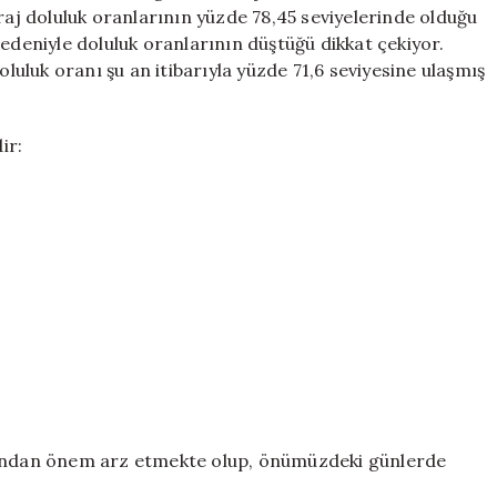
Mayıs’ta
raj doluluk oranlarının yüzde 78,45 seviyelerinde olduğu
Ne
nedeniyle doluluk oranlarının düştüğü dikkat çekiyor.
Kadar?
oluluk oranı şu an itibarıyla yüzde 71,6 seviyesine ulaşmış
için
ir:
ısından önem arz etmekte olup, önümüzdeki günlerde