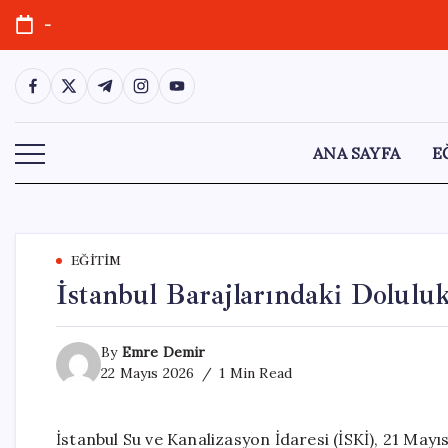
Skip
-
to
content
https://www.facebook.com/
https://twitter.com/
https://t.me/
https://www.instagram.com/
https://youtube.com/
ANA SAYFA
E
EĞITIM
İstanbul Barajlarındaki Dolulu
By
Emre Demir
22 Mayıs 2026
1 Min Read
İstanbul Su ve Kanalizasyon İdaresi (İSKİ), 21 Mayı