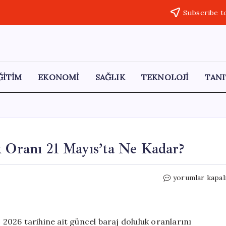
Subscribe t
ĞİTİM
EKONOMİ
SAĞLIK
TEKNOLOJİ
TANI
k Oranı 21 Mayıs’ta Ne Kadar?
İstanbul
yorumlar kapal
Barajlarındaki
Doluluk
Oranı
21
s 2026 tarihine ait güncel baraj doluluk oranlarını