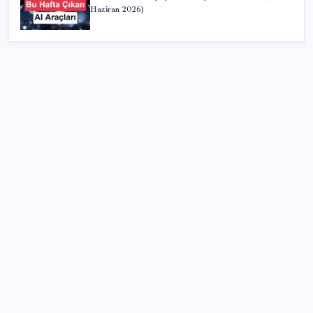
Haziran 2026)
SON YAZILAR
Altında yükseliş kapıda mı? Uzman isimden ezber
bozan tahmin!
Çıkarılabilir Bataryalı Telefonlar Geri Dönüyor
UBS Baş Yatırım Sorumlusu’ndan altın tahmini:
Fiyatlardaki düşüşler alım fırsatı yaratıyor
iPhone 18 Pro Fiyatı Ne Kadar Artacak?