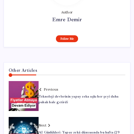
Author
Emre Demir
Follow Me
Other Articles
Previous
Teknoloji devlerinin yapay zeka aşkı her şeyi daha
pahalı hale getirdi
Next
AI Günlükleri: Yapay zekâ dünyasında bu hafta (29