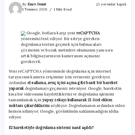
Google’ın
By
Emre Demir
yorumlar kapalı
botlara
1 Temmuz 2026
1 Min Read
karşı
yeni
reCAPTCHA
sistemi
Google, botlara karşı yeni
reCAPTCHA
kolayca
yöntemini test ediyor. Bir siteye girerken
aşıldı!
doğrulama testini geçmek için bulmacaları
için
çözmenin ve bozuk metinleri okumanın yanı sıra
artık bilgisayarınızın kamerasını açmanız
gerekecek.
Yeni reCAPTCHA yönteminde doğrulama için internet
tarayıcının kamera erişimine izin vermeniz gerekiyor.
Ardından
el sallama, avuç içini açma gibi basit bir hareket
yaparak
doğrulamayı geçmeniz isteniyor. Google, hareketin
kısa bir videosunu kaydettiklerini ve doğrulama işlemini
tamamlamak için
yapay zekayı kullanarak 21 özel eklem
noktası çıkardıklarını
söylüyor. Doğrulamanın ardından video
hemen siliniyor; Google, görüntünün saklanmadığını iddia
ediyor.
El hareketiyle doğrulama sistemi nasıl aşıldı?