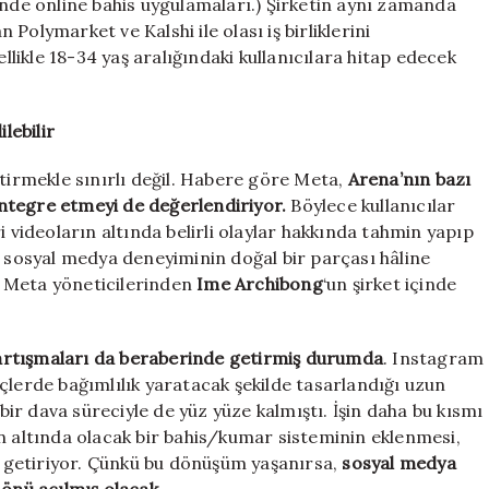
ünde online bahis uygulamaları.) Şirketin aynı zamanda
Polymarket ve Kalshi ile olası iş birliklerini
ellikle 18-34 yaş aralığındaki kullanıcılara hitap edecek
lebilir
ştirmekle sınırlı değil. Habere göre Meta,
Arena’nın bazı
ntegre etmeyi de değerlendiriyor.
Böylece kullanıcılar
i videoların altında belirli olaylar hakkında tahmin yapıp
, sosyal medya deneyiminin doğal bir parçası hâline
en Meta yöneticilerinden
Ime Archibong
‘un şirket içinde
artışmaları da beraberinde getirmiş durumda
. Instagram
çlerde bağımlılık yaratacak şekilde tasarlandığı uzun
r dava süreciyle de yüz yüze kalmıştı. İşin daha bu kısmı
inin altında olacak bir bahis/kumar sisteminin eklenmesi,
le getiriyor. Çünkü bu dönüşüm yaşanırsa,
sosyal medya