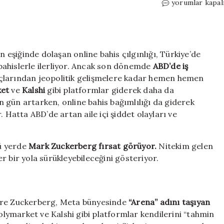
Mark
yorumlar kapal
Zuckerberg
şimdi
de
gözünü
eşiğinde dolaşan online bahis çılgınlığı, Türkiye’de
online
bahis
ahislerle ilerliyor. Ancak son dönemde
ABD’de iş
işine
çlarından jeopolitik gelişmelere kadar hemen hemen
dikti:
ket
ve
Kalshi
gibi platformlar giderek daha da
Sosyal
 gün artarken, online bahis bağımlılığı da giderek
medyaya
. Hatta ABD’de artan aile içi şiddet olayları ve
entegre
edebilir
için
ü yerde
Mark Zuckerberg fırsat görüyor.
Nitekim gelen
r bir yola sürükleyebileceğini gösteriyor.
öre Zuckerberg, Meta bünyesinde
“Arena” adını taşıyan
olymarket ve Kalshi gibi platformlar kendilerini “tahmin