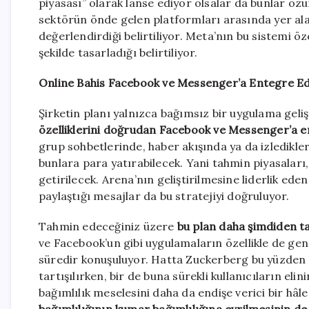
piyasası” olarak lanse ediyor olsalar da bunlar öz
sektörün önde gelen platformları arasında yer alan 
değerlendirdiği belirtiliyor. Meta’nın bu sistemi öz
şekilde tasarladığı belirtiliyor.
Online Bahis Facebook ve Messenger’a Entegre Edi
Şirketin planı yalnızca bağımsız bir uygulama geli
özelliklerini doğrudan Facebook ve Messenger’a e
grup sohbetlerinde, haber akışında ya da izledikler
bunlara para yatırabilecek. Yani tahmin piyasaları
getirilecek. Arena’nın geliştirilmesine liderlik ed
paylaştığı mesajlar da bu stratejiyi doğruluyor.
Tahmin edeceğiniz üzere
bu plan daha şimdiden t
ve Facebook’un gibi uygulamaların özellikle de gen
süredir konuşuluyor. Hatta Zuckerberg bu yüzden bi
tartışılırken, bir de buna sürekli kullanıcıların el
bağımlılık meselesini daha da endişe verici bir hâ