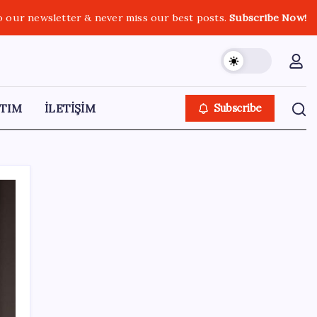
o our newsletter & never miss our best posts.
Subscribe Now!
TIM
İLETİŞİM
Subscribe
SON YAZILAR
Pezeşkiyan: Teslim olmaya zorlanırsak
savaşırız, boyun eğmeyiz