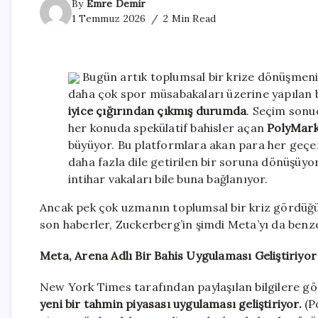
By
Emre Demir
1 Temmuz 2026
2 Min Read
Bugün artık toplumsal bir krize dönüşmenin 
daha çok spor müsabakaları üzerine yapılan b
iyice çığırından çıkmış durumda
. Seçim sonu
her konuda spekülatif bahisler açan
PolyMar
büyüyor. Bu platformlara akan para her geçen
daha fazla dile getirilen bir soruna dönüşüyor
intihar vakaları bile buna bağlanıyor.
Ancak pek çok uzmanın toplumsal bir kriz gördüğ
son haberler, Zuckerberg’in şimdi Meta’yı da benze
Meta, Arena Adlı Bir Bahis Uygulaması Geliştiriyor
New York Times tarafından paylaşılan bilgilere g
yeni bir tahmin piyasası uygulaması geliştiriyor.
(P