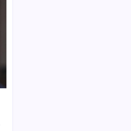
AB’den 348 uyduluk güvenlik iletişim ağına
onay
iPhone 18 Pro Max ve iPhone Ultra Elimizde
Hazine nakit gerçekleşmeleri 395,7 milyar
TL açık verdi
‘Tek çatı altında toplanmalı’ dedi: Akın
Gürlek’ten ‘internet gazeteciliği’ için yasa
sinyali mi?
Altında yükseliş kapıda mı? Uzman isimden
ezber bozan tahmin!
Çıkarılabilir Bataryalı Telefonlar Geri
Dönüyor
UBS Baş Yatırım Sorumlusu’ndan altın
tahmini: Fiyatlardaki düşüşler alım fırsatı
yaratıyor
iPhone 18 Pro Fiyatı Ne Kadar Artacak?