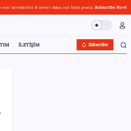
o our newsletter & never miss our best posts.
Subscribe Now!
TIM
İLETİŞİM
Subscribe
SON YAZILAR
ı
Altında yükseliş kapıda mı? Uzman isimden
ezber bozan tahmin!