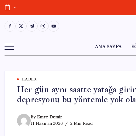
Skip
-
to
content
https://www.facebook.com/
https://twitter.com/
https://t.me/
https://www.instagram.com/
https://youtube.com/
ANA SAYFA
E
HABER
Her gün aynı saatte yatağa giri
depresyonu bu yöntemle yok ol
By
Emre Demir
11 Haziran 2026
2 Min Read