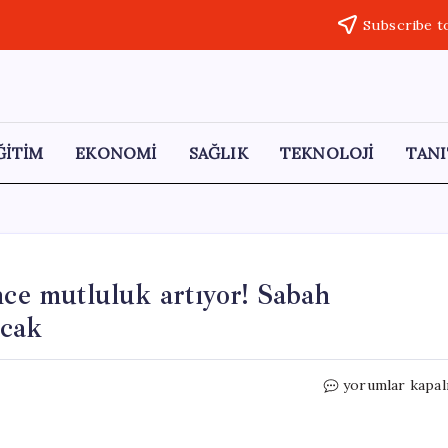
Subscribe t
ĞİTİM
EKONOMİ
SAĞLIK
TEKNOLOJİ
TANI
nce mutluluk artıyor! Sabah
acak
Her
yorumlar kapal
gün
aynı
saatte