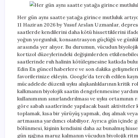
Her gün aynı saatte yatağa girince mutluluk artı
11 Haziran 2026 by Yusuf Arslan Uzmanlar, depresy
saatlerde kendilerini daha kötü hissettiklerini if
yoğun yorgunluk, konsantrasyon güçlüğü ve günlük s
arasında yer alıyor. Bu durumun, vücudun biyolojik
kortizol düzeylerindeki değişimlerden etkilenebilec
saatlerinde ruh halinin kötüleşmesine katkıda bul
Edin En güncel haberlere ve son dakika gelişmeler
favorilerinize ekleyin. Google’da tercih edilen ka
mücadelede düzenli uyku alışkanlıklarının kritik ro
kalkmanın biyolojik saatin dengelenmesine yardımc
kullanımının sınırlandırılması ve uyku ortamının r
göre sabah saatlerinde yapılacak basit aktiviteler k
toplamak, kısa bir yürüyüş yapmak, duş almak vey
artmasına yardımcı olabiliyor. Ayrıca gün içinde ge
bölünmesi, kişinin kendisini daha az bunalmış hiss
gün ışığına maruz kalmanın vücudun biyolojik rit