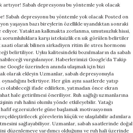
yatağa
girince
yor! Sabah depresyonu bu yöntemle yok olacak Posted on
mutluluk
on yaşayan bazı bireylerin özellikle uyandıktan sonraki
artıyor!
ade ediyor. Yataktan kalkmakta zorlanma, umutsuzluk hissi,
Sabah
depresyonu
orumluluklara karşı isteksizlik en sık görülen belirtiler
bu
 saati olarak bilinen sirkadiyen ritim ile stres hormonu
yöntemle
eği belirtiliyor. Uyku kalitesindeki bozulmaların da sabah
yok
unabileceği vurgulanıyor. Haberlerimizi Google’da Takip
olacak
ine Google üzerinden anında ulaşmak için bizi
için
ynak olarak ekleyin Uzmanlar, sabah depresyonuyla
l oynadığını belirtiyor. Her gün aynı saatlerde yatıp
ı olabileceği ifade edilirken, yatmadan önce ekran
ahat hale getirilmesi öneriliyor. Ruh sağlığı uzmanlarına
işinin ruh halini olumlu yönde etkileyebilir. Yatağı
a hafif egzersizlerle güne başlamak motivasyonun
rçekleştirilecek görevlerin küçük ve ulaşılabilir adımlara
etmesini sağlayabiliyor. Uzmanlar, sabah saatlerinde doğal
mini düzenlemeye yardımcı olduğunu ve ruh hali üzerinde