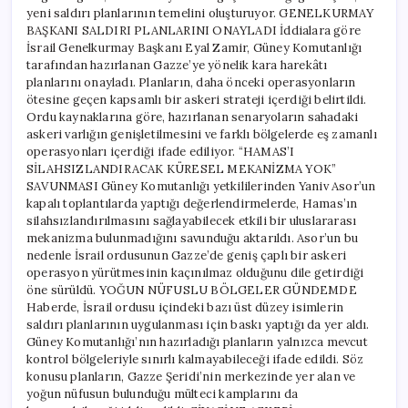
yeni saldırı planlarının temelini oluşturuyor. GENELKURMAY
BAŞKANI SALDIRI PLANLARINI ONAYLADI İddialara göre
İsrail Genelkurmay Başkanı Eyal Zamir, Güney Komutanlığı
tarafından hazırlanan Gazze’ye yönelik kara harekâtı
planlarını onayladı. Planların, daha önceki operasyonların
ötesine geçen kapsamlı bir askeri strateji içerdiği belirtildi.
Ordu kaynaklarına göre, hazırlanan senaryoların sahadaki
askeri varlığın genişletilmesini ve farklı bölgelerde eş zamanlı
operasyonları içerdiği ifade ediliyor. “HAMAS’I
SİLAHSIZLANDIRACAK KÜRESEL MEKANİZMA YOK”
SAVUNMASI Güney Komutanlığı yetkililerinden Yaniv Asor’un
kapalı toplantılarda yaptığı değerlendirmelerde, Hamas’ın
silahsızlandırılmasını sağlayabilecek etkili bir uluslararası
mekanizma bulunmadığını savunduğu aktarıldı. Asor’un bu
nedenle İsrail ordusunun Gazze’de geniş çaplı bir askeri
operasyon yürütmesinin kaçınılmaz olduğunu dile getirdiği
öne sürüldü. YOĞUN NÜFUSLU BÖLGELER GÜNDEMDE
Haberde, İsrail ordusu içindeki bazı üst düzey isimlerin
saldırı planlarının uygulanması için baskı yaptığı da yer aldı.
Güney Komutanlığı’nın hazırladığı planların yalnızca mevcut
kontrol bölgeleriyle sınırlı kalmayabileceği ifade edildi. Söz
konusu planların, Gazze Şeridi’nin merkezinde yer alan ve
yoğun nüfusun bulunduğu mülteci kamplarını da