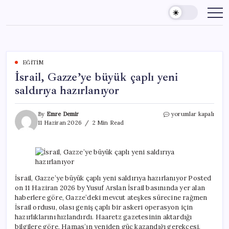
Skip
to
content
EĞITIM
İsrail, Gazze’ye büyük çaplı yeni
saldırıya hazırlanıyor
İsrail,
By
Emre Demir
yorumlar kapalı
Gazze’ye
11 Haziran 2026
2 Min Read
büyük
çaplı
yeni
saldırıya
hazırlanıyor
için
İsrail, Gazze’ye büyük çaplı yeni saldırıya hazırlanıyor Posted
on 11 Haziran 2026 by Yusuf Arslan İsrail basınında yer alan
haberlere göre, Gazze’deki mevcut ateşkes sürecine rağmen
İsrail ordusu, olası geniş çaplı bir askeri operasyon için
hazırlıklarını hızlandırdı. Haaretz gazetesinin aktardığı
bilgilere göre, Hamas’ın yeniden güç kazandığı gerekçesi,