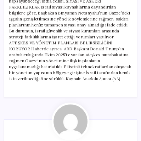
kapsayabileceği iddia edildi. SİYASİ VE ASKERİ
FARKLILIKLAR İsrail siyasi kaynaklarına dayandırılan
bilgilere göre, Başbakan Binyamin Netanyahu’nun Gazze’deki
işgalin genişletilmesine yönelik söylemlerine rağmen, saldırı
planlarının henüz tamamen siyasi onay almadığı ifade edildi.
Bu durumun, İsrail güvenlik ve siyasi kurumları arasında
strateji farklılıklarına işaret ettiği yorumları yapılıyor.
ATEŞKES VE YÖNETİM PLANLARI BELİRSİZLİĞİNİ
KORUYOR Haberde ayrıca, ABD Başkanı Donald Trump’ın
arabuluculuğunda Ekim 2025’te varılan ateşkes mutabakatına
rağmen Gazze’nin yönetimine ilişkin planların
uygulanamadığı hatırlatıldı. Filistinli teknokratlardan oluşacak
bir yönetim yapısının bölgeye girişine İsrail tarafından henüz
izin verilmediği öne sürüldü. Kaynak: Anadolu Ajansı (AA)