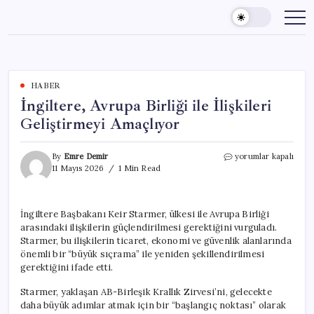
Skip
to
content
HABER
İngiltere, Avrupa Birliği ile İlişkileri
Geliştirmeyi Amaçlıyor
İngiltere,
By
Emre Demir
yorumlar kapalı
Avrupa
11 Mayıs 2026
1 Min Read
Birliği
ile
İlişkileri
İngiltere Başbakanı Keir Starmer, ülkesi ile Avrupa Birliği
Geliştirmeyi
arasındaki ilişkilerin güçlendirilmesi gerektiğini vurguladı.
Amaçlıyor
için
Starmer, bu ilişkilerin ticaret, ekonomi ve güvenlik alanlarında
önemli bir “büyük sıçrama” ile yeniden şekillendirilmesi
gerektiğini ifade etti.
Starmer, yaklaşan AB-Birleşik Krallık Zirvesi’ni, gelecekte
daha büyük adımlar atmak için bir “başlangıç noktası” olarak