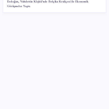
Erdoğan, Vahdettin Köşkü’nde Belçika Kraliçesi ile Ekonomik
Görüşmeler Yaptı
SON YAZILAR
iPhone 18 Pro Max ve iPhone Ultra Elimizde
Hazine nakit gerçekleşmeleri 395,7 milyar TL açık
verdi
‘Tek çatı altında toplanmalı’ dedi: Akın Gürlek’ten
‘internet gazeteciliği’ için yasa sinyali mi?
Altında yükseliş kapıda mı? Uzman isimden ezber