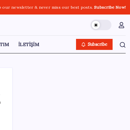
o our newsletter & never miss our best posts.
Subscribe Now!
TIM
İLETİŞİM
Subscribe
ı
SON YAZILAR
Epic Games’in 13 Ağustos’a kadar ücretsiz
verdiği oyunlar belli oldu