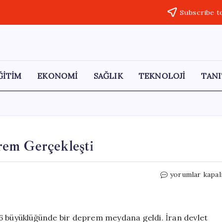
Subscribe t
ĞİTİM
EKONOMİ
SAĞLIK
TEKNOLOJİ
TANI
rem Gerçekleşti
İran’da
yorumlar kapal
4,6
Büyüklüğünde
Deprem
Gerçekleşti
,6 büyüklüğünde bir deprem meydana geldi. İran devlet