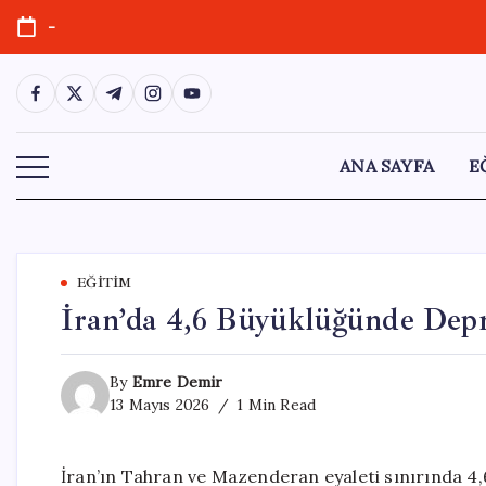
Skip
-
to
content
https://www.facebook.com/
https://twitter.com/
https://t.me/
https://www.instagram.com/
https://youtube.com/
ANA SAYFA
E
EĞITIM
İran’da 4,6 Büyüklüğünde Dep
By
Emre Demir
13 Mayıs 2026
1 Min Read
İran’ın Tahran ve Mazenderan eyaleti sınırında 4