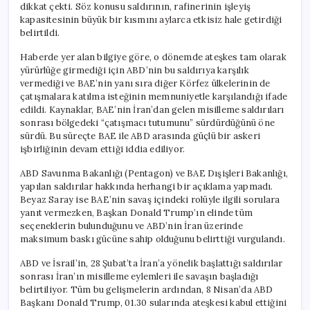
dikkat çekti. Söz konusu saldırının, rafinerinin işleyiş
kapasitesinin büyük bir kısmını aylarca etkisiz hale getirdiği
belirtildi.
Haberde yer alan bilgiye göre, o dönemde ateşkes tam olarak
yürürlüğe girmediği için ABD’nin bu saldırıya karşılık
vermediği ve BAE’nin yanı sıra diğer Körfez ülkelerinin de
çatışmalara katılma isteğinin memnuniyetle karşılandığı ifade
edildi. Kaynaklar, BAE’nin İran’dan gelen misilleme saldırıları
sonrası bölgedeki “çatışmacı tutumunu” sürdürdüğünü öne
sürdü. Bu süreçte BAE ile ABD arasında güçlü bir askeri
işbirliğinin devam ettiği iddia ediliyor.
ABD Savunma Bakanlığı (Pentagon) ve BAE Dışişleri Bakanlığı,
yapılan saldırılar hakkında herhangi bir açıklama yapmadı.
Beyaz Saray ise BAE’nin savaş içindeki rolüyle ilgili sorulara
yanıt vermezken, Başkan Donald Trump’ın elinde tüm
seçeneklerin bulunduğunu ve ABD’nin İran üzerinde
maksimum baskı gücüne sahip olduğunu belirttiği vurgulandı.
ABD ve İsrail’in, 28 Şubat’ta İran’a yönelik başlattığı saldırılar
sonrası İran’ın misilleme eylemleri ile savaşın başladığı
belirtiliyor. Tüm bu gelişmelerin ardından, 8 Nisan’da ABD
Başkanı Donald Trump, 01.30 sularında ateşkesi kabul ettiğini