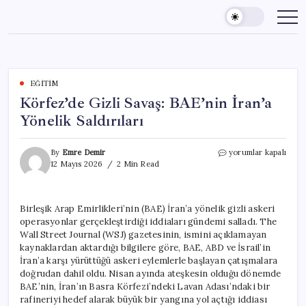
Skip
to
content
EĞITIM
Körfez’de Gizli Savaş: BAE’nin İran’a
Yönelik Saldırıları
Körfez’de
By
Emre Demir
yorumlar kapalı
Gizli
12 Mayıs 2026
2 Min Read
Savaş:
BAE’nin
İran’a
Birleşik Arap Emirlikleri’nin (BAE) İran’a yönelik gizli askeri
Yönelik
operasyonlar gerçekleştirdiği iddiaları gündemi salladı. The
Saldırıları
için
Wall Street Journal (WSJ) gazetesinin, ismini açıklamayan
kaynaklardan aktardığı bilgilere göre, BAE, ABD ve İsrail’in
İran’a karşı yürüttüğü askeri eylemlerle başlayan çatışmalara
doğrudan dahil oldu. Nisan ayında ateşkesin olduğu dönemde
BAE’nin, İran’ın Basra Körfezi’ndeki Lavan Adası’ndaki bir
rafineriyi hedef alarak büyük bir yangına yol açtığı iddiası