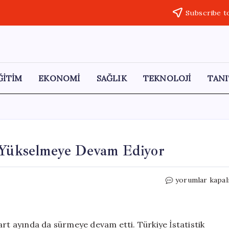
Subscribe t
ĞİTİM
EKONOMİ
SAĞLIK
TEKNOLOJİ
TANI
i Yükselmeye Devam Ediyor
Mart
yorumlar kapal
Ayında
İnşaat
Maliyetleri
Yükselmeye
art ayında da sürmeye devam etti. Türkiye İstatistik