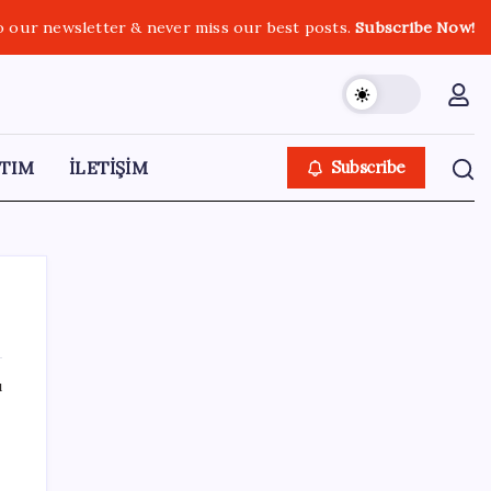
o our newsletter & never miss our best posts.
Subscribe Now!
TIM
İLETİŞİM
Subscribe
ı
SON YAZILAR
Deutsche Bank’tan altın tahmini: Yıl sonu
4.700 dolar