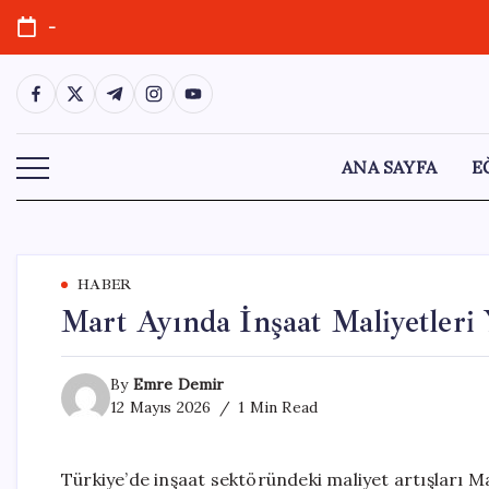
Skip
-
to
content
https://www.facebook.com/
https://twitter.com/
https://t.me/
https://www.instagram.com/
https://youtube.com/
ANA SAYFA
E
HABER
Mart Ayında İnşaat Maliyetler
By
Emre Demir
12 Mayıs 2026
1 Min Read
Türkiye’de inşaat sektöründeki maliyet artışları M