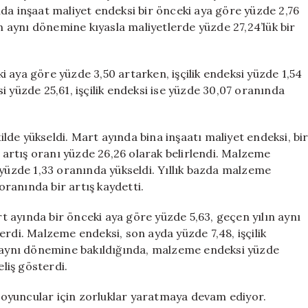
Devam
da inşaat maliyet endeksi bir önceki aya göre yüzde 2,76
Ediyor
ın aynı dönemine kıyasla maliyetlerde yüzde 27,24’lük bir
için
 aya göre yüzde 3,50 artarken, işçilik endeksi yüzde 1,54
 yüzde 25,61, işçilik endeksi ise yüzde 30,07 oranında
kilde yükseldi. Mart ayında bina inşaatı maliyet endeksi, bi
k artış oranı yüzde 26,26 olarak belirlendi. Malzeme
 yüzde 1,33 oranında yükseldi. Yıllık bazda malzeme
 oranında bir artış kaydetti.
rt ayında bir önceki aya göre yüzde 5,63, geçen yılın aynı
erdi. Malzeme endeksi, son ayda yüzde 7,48, işçilik
n aynı dönemine bakıldığında, malzeme endeksi yüzde
eliş gösterdi.
ki oyuncular için zorluklar yaratmaya devam ediyor.