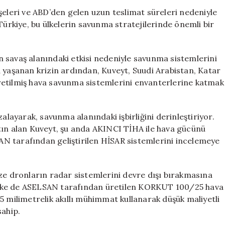
Savunma
şeleri ve ABD’den gelen uzun teslimat süreleri nedeniyle
İşbirliğini
Türkiye, bu ülkelerin savunma stratejilerinde önemli bir
Güçlendiriyor:
ABD’ye
Güven
rın savaş alanındaki etkisi nedeniyle savunma sistemlerini
Sarsıldı
aşanan krizin ardından, Kuveyt, Suudi Arabistan, Katar
için
e üretilmiş hava savunma sistemlerini envanterlerine katmak
alayarak, savunma alanındaki işbirliğini derinleştiriyor.
tın alan Kuveyt, şu anda AKINCI TİHA ile hava gücünü
N tarafından geliştirilen HİSAR sistemlerini incelemeye
ze dronların radar sistemlerini devre dışı bırakmasına
i ülke de ASELSAN tarafından üretilen KORKUT 100/25 hava
5 milimetrelik akıllı mühimmat kullanarak düşük maliyetli
sahip.