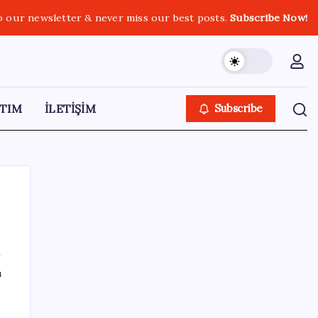
o our newsletter & never miss our best posts.
Subscribe Now!
TIM
İLETİŞİM
Subscribe
SON YAZILAR
ı
Tüm dünyaya ‘tatil daveti’