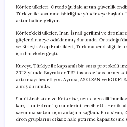
Körfez ülkeleri, Ortadoğu’daki artan güvenlik endi
Türkiye ile savunma işbirliğine yönelmeye başladı. 
aktör haline geliyor.
Körfez’deki ülkeler, İran-İsrail gerilimi ve dronla
güçlendirmeye odaklanmış durumda. Ortadoğu’da y
ve Birleşik Arap Emirlikleri, Türk mühendisliği il
için harekete geçti.
Kuveyt, Türkiye ile kapsamlı bir satış protokolü imz
2023 yılında Bayraktar TB2 insansız hava aracı sa
artırmayı hedefliyor. Ayrıca, ASELSAN ve ROKETSA
almış durumda.
Suudi Arabistan ve Katar ise, uzun menzilli kamika
karşı “anti-dron” çözümlerini tercih etti. Her ik
savunma sistemi için anlaşma sağladı. Bu sistem, 2
dron gruplarını etkisiz hale getirme kapasitesine 