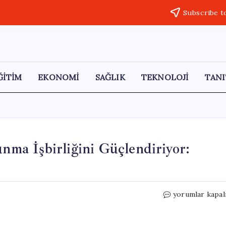
Subscribe t
ĞİTİM
EKONOMİ
SAĞLIK
TEKNOLOJİ
TANI
unma İşbirliğini Güçlendiriyor:
Körfez
yorumlar kapal
Ülkeleri
Türkiye
ile