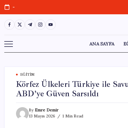
Skip
-
to
content
https://www.facebook.com/
https://twitter.com/
https://t.me/
https://www.instagram.com/
https://youtube.com/
ANA SAYFA
E
EĞITIM
Körfez Ülkeleri Türkiye ile Sav
ABD’ye Güven Sarsıldı
By
Emre Demir
13 Mayıs 2026
1 Min Read