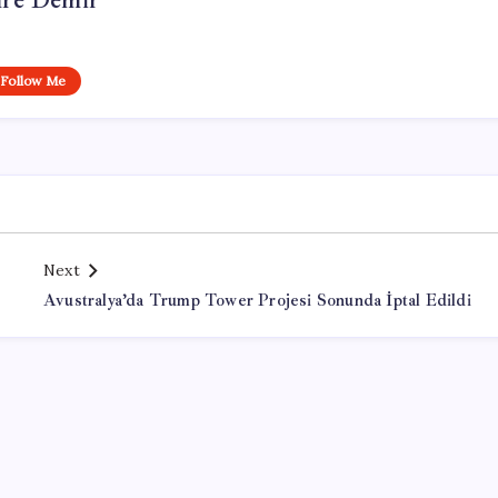
re Demir
Follow Me
Next
Avustralya’da Trump Tower Projesi Sonunda İptal Edildi
Office Lisans Satın Al