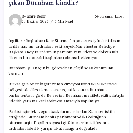
çıkan Burnham kimdir?
İngiltere’de
By
Emre Demir
yorumlar kapalı
başbakanlık
23 Haziran 2026
3 Min Read
yarışında
öne
çıkan
İngiltere Başbakanı Keir Starmer’ın pazartesi günü istifasını
Burnham
açıklamasının ardından, eski Büyük Manchester Belediye
kimdir?
için
Başkanı Andy Burnham’ın partinin yeni lideri ve dolayısıyla
ülkenin bir sonraki başbakanı olması bekleniyor.
Burnham, şu an için bu görevde en güçlü aday konumunu
koruyor.
Birkaç gün önce İngiltere’nin kuzeybatısındaki Makerfield
bölgesinde düzenlenen ara seçimi kazanan Burnham,
parlamentoya girdi. Bu seçim, Burnham’ın milletvekili sıfatıyla
liderlik yarışına katılabilmesi amacıyla yapılmıştı.
Partisi içindeki yoğun baskıların ardından Starmer istifa
ettiğinde, Burnham henüz parlamentodaki koltuğuna
oturmamıştı. Popüler siyasetçi, Starmer’ın istifasının
ardından liderlik yarışına katılacağını doğruladı.