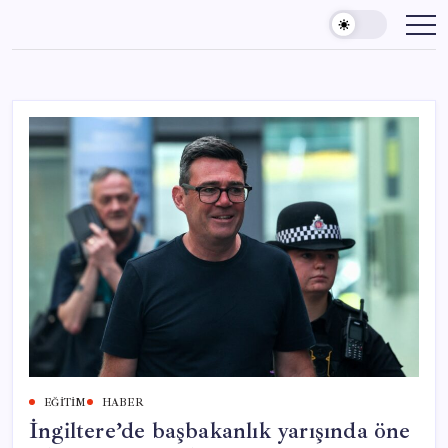
Skip
to
content
EĞITIM
HABER
İngiltere’de başbakanlık yarışında öne