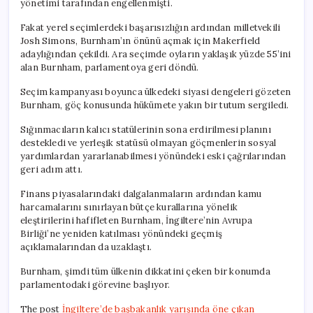
yönetimi tarafından engellenmişti.
Fakat yerel seçimlerdeki başarısızlığın ardından milletvekili
Josh Simons, Burnham’ın önünü açmak için Makerfield
adaylığından çekildi. Ara seçimde oyların yaklaşık yüzde 55’ini
alan Burnham, parlamentoya geri döndü.
Seçim kampanyası boyunca ülkedeki siyasi dengeleri gözeten
Burnham, göç konusunda hükümete yakın bir tutum sergiledi.
Sığınmacıların kalıcı statülerinin sona erdirilmesi planını
destekledi ve yerleşik statüsü olmayan göçmenlerin sosyal
yardımlardan yararlanabilmesi yönündeki eski çağrılarından
geri adım attı.
Finans piyasalarındaki dalgalanmaların ardından kamu
harcamalarını sınırlayan bütçe kurallarına yönelik
eleştirilerini hafifleten Burnham, İngiltere’nin Avrupa
Birliği’ne yeniden katılması yönündeki geçmiş
açıklamalarından da uzaklaştı.
Burnham, şimdi tüm ülkenin dikkatini çeken bir konumda
parlamentodaki görevine başlıyor.
The post
İngiltere’de başbakanlık yarışında öne çıkan