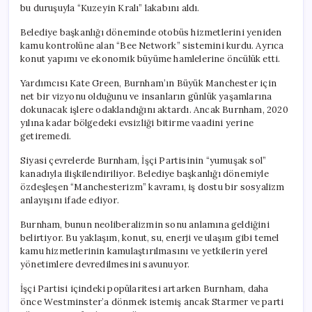
bu duruşuyla “Kuzeyin Kralı” lakabını aldı.
Belediye başkanlığı döneminde otobüs hizmetlerini yeniden
kamu kontrolüne alan “Bee Network” sistemini kurdu. Ayrıca
konut yapımı ve ekonomik büyüme hamlelerine öncülük etti.
Yardımcısı Kate Green, Burnham’ın Büyük Manchester için
net bir vizyonu olduğunu ve insanların günlük yaşamlarına
dokunacak işlere odaklandığını aktardı. Ancak Burnham, 2020
yılına kadar bölgedeki evsizliği bitirme vaadini yerine
getiremedi.
Siyasi çevrelerde Burnham, İşçi Partisinin “yumuşak sol”
kanadıyla ilişkilendiriliyor. Belediye başkanlığı dönemiyle
özdeşleşen “Manchesterizm” kavramı, iş dostu bir sosyalizm
anlayışını ifade ediyor.
Burnham, bunun neoliberalizmin sonu anlamına geldiğini
belirtiyor. Bu yaklaşım, konut, su, enerji ve ulaşım gibi temel
kamu hizmetlerinin kamulaştırılmasını ve yetkilerin yerel
yönetimlere devredilmesini savunuyor.
İşçi Partisi içindeki popülaritesi artarken Burnham, daha
önce Westminster’a dönmek istemiş ancak Starmer ve parti