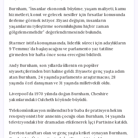
Burnham, “İnsanlar ekonomik büyüme, yaşam maliyeti, kamu
hizmetleri, konut ve gelecek nesiller için fırsatlar konusunda
ilerleme görmek istiyor. Siyasi değişim, insanların
yaşamlarını iyileştirme sorumluluğunu hiçbir zaman
gölgelememelidir” değerlendirmesinde bulundu.
Starmer istifa konuşmasında, liderlik süreci için adaylıkların
9 Temmuz’da başlayacağını ve parlamento yaz tatiline
girmeden bir hafta önce sona ereceğini bildirdi.
Andy Burnham, son yıllarda ülkenin en popüler
siyasetçilerinden biri haline geldi. Siyasete genç yaşta adım
atan Burnham, 24 yaşında parlamento araştırmacısı, 28
yaşında özel danışman ve 31 yaşında milletvekili oldu.
Liverpool’da 1970 yılında doğan Burnham, Cheshire
yakınlarındaki Culcheth köyünde büyüdü.
Telekomünikasyon mühendisi bir baba ile pratisyen hekim
resepsiyonisti bir annenin çocuğu olan Burnham, 14 yaşında
televizyondaki bir dramadan etkilenerek İşçi Partisine katıldı.
Everton taraftarı olan ve genç yaşta kriket oynayan Burnham,