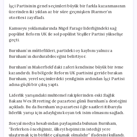
İşçi Partisinin genel seçimleri büyük bir farkla kazanmasının
üzerinden iki yıldan az bir süre geçmişken Starmer’ın
otoritesi zayıfladı.
Kamuoyu yoklamalarında Nigel Farage liderliğindeki sağ
popülist Reform UK ile sol popülist Yeşiller Partisi yükselişe
geçti.
Burnham’ın müttefikleri, partideki oy kaybını yalnızca
Burnham’ın durdurabileceğini belirtiyor.
Burnham’ın Makerfield’daki zaferi kendisine büyük bir ivme
kazandırdı. Bu bölgede Reform UK partisini geride bırakan
Burnham, yerel seçimlerdeki yenilginin ardından İşçi Partisi
adına güçlü bir çıkış yaptı.
Liderlik yarışındaki muhtemel rakiplerinden eski Sağlık
Bakanı Wes Streeting de pazartesi günü Burnham’a desteğini
açıkladı. Bu da Burnham’ın pazartesi öğle saatleri itibarıyla
liderlik yarışı için adaylığını koyan tek isim olmasını sağladı.
Sosyal medya hesabından paylaşımda bulunan Burnham,
“İlerlerken önceliğimiz, ülkeyi hepimizin istediği yere
ulaştırmak için birlikte çalışmak olmalıdır” ifadesini kullandı.