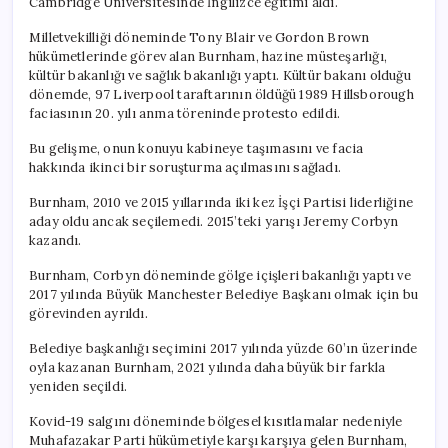
Cambridge Üniversitesinde İngilizce eğitimi aldı.
Milletvekilliği döneminde Tony Blair ve Gordon Brown
hükümetlerinde görev alan Burnham, hazine müsteşarlığı,
kültür bakanlığı ve sağlık bakanlığı yaptı. Kültür bakanı olduğu
dönemde, 97 Liverpool taraftarının öldüğü 1989 Hillsborough
faciasının 20. yılı anma töreninde protesto edildi.
Bu gelişme, onun konuyu kabineye taşımasını ve facia
hakkında ikinci bir soruşturma açılmasını sağladı.
Burnham, 2010 ve 2015 yıllarında iki kez İşçi Partisi liderliğine
aday oldu ancak seçilemedi. 2015’teki yarışı Jeremy Corbyn
kazandı.
Burnham, Corbyn döneminde gölge içişleri bakanlığı yaptı ve
2017 yılında Büyük Manchester Belediye Başkanı olmak için bu
görevinden ayrıldı.
Belediye başkanlığı seçimini 2017 yılında yüzde 60’ın üzerinde
oyla kazanan Burnham, 2021 yılında daha büyük bir farkla
yeniden seçildi.
Kovid-19 salgını döneminde bölgesel kısıtlamalar nedeniyle
Muhafazakar Parti hükümetiyle karşı karşıya gelen Burnham,