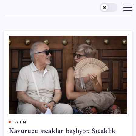
Skip
to
content
EĞITIM
Kavurucu sıcaklar başlıyor. Sıcaklık