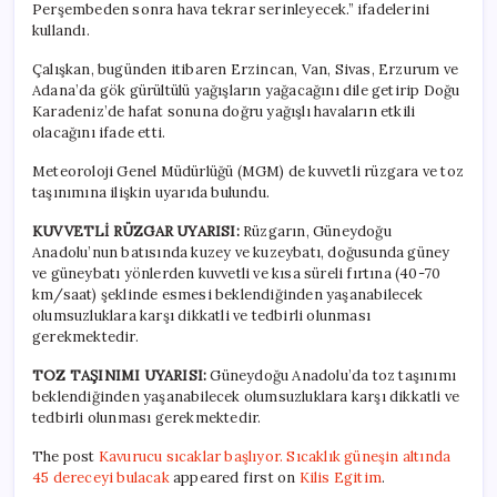
Perşembeden sonra hava tekrar serinleyecek.” ifadelerini
kullandı.
Çalışkan, bugünden itibaren Erzincan, Van, Sivas, Erzurum ve
Adana’da gök gürültülü yağışların yağacağını dile getirip Doğu
Karadeniz’de hafat sonuna doğru yağışlı havaların etkili
olacağını ifade etti.
Meteoroloji Genel Müdürlüğü (MGM) de kuvvetli rüzgara ve toz
taşınımına ilişkin uyarıda bulundu.
KUVVETLİ RÜZGAR UYARISI:
Rüzgarın, Güneydoğu
Anadolu’nun batısında kuzey ve kuzeybatı, doğusunda güney
ve güneybatı yönlerden kuvvetli ve kısa süreli fırtına (40-70
km/saat) şeklinde esmesi beklendiğinden yaşanabilecek
olumsuzluklara karşı dikkatli ve tedbirli olunması
gerekmektedir.
TOZ TAŞINIMI UYARISI:
Güneydoğu Anadolu’da toz taşınımı
beklendiğinden yaşanabilecek olumsuzluklara karşı dikkatli ve
tedbirli olunması gerekmektedir.
The post
Kavurucu sıcaklar başlıyor. Sıcaklık güneşin altında
45 dereceyi bulacak
appeared first on
Kilis Egitim
.