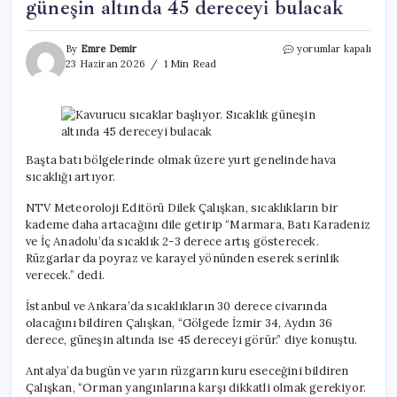
güneşin altında 45 dereceyi bulacak
Kavurucu
By
Emre Demir
yorumlar kapalı
sıcaklar
23 Haziran 2026
1 Min Read
başlıyor.
Sıcaklık
güneşin
altında
45
dereceyi
Başta batı bölgelerinde olmak üzere yurt genelinde hava
bulacak
sıcaklığı artıyor.
için
NTV Meteoroloji Editörü Dilek Çalışkan, sıcaklıkların bir
kademe daha artacağını dile getirip “Marmara, Batı Karadeniz
ve İç Anadolu’da sıcaklık 2-3 derece artış gösterecek.
Rüzgarlar da poyraz ve karayel yönünden eserek serinlik
verecek.” dedi.
İstanbul ve Ankara’da sıcaklıkların 30 derece civarında
olacağını bildiren Çalışkan, “Gölgede İzmir 34, Aydın 36
derece, güneşin altında ise 45 dereceyi görür.” diye konuştu.
Antalya’da bugün ve yarın rüzgarın kuru eseceğini bildiren
Çalışkan, “Orman yangınlarına karşı dikkatli olmak gerekiyor.