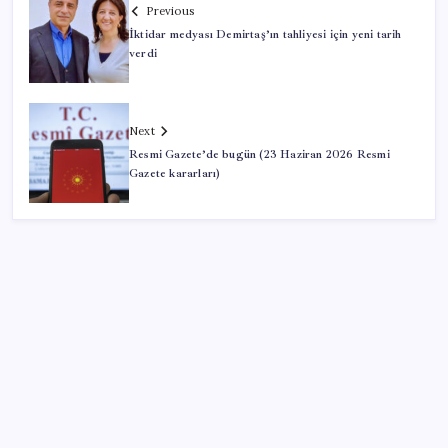
Previous
İktidar medyası Demirtaş’ın tahliyesi için yeni tarih
verdi
Next
Resmi Gazete’de bugün (23 Haziran 2026 Resmi
Gazete kararları)
SON YAZILAR