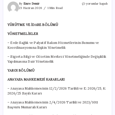
Resmi
By
Emre Demir
yorumlar kapalı
Gazete’de
23 Haziran 2026
1 Min Read
bugün
(23
Haziran
YÜRÜTME VE İDARE BÖLÜMÜ
2026
Resmi
YÖNETMELİKLER
Gazete
kararları)
– Evde Sağlık ve Palyatif Bakım Hizmetlerinin Sunumu ve
için
Koordinasyonuna İlişkin Yönetmelik
– Sigorta Bilgi ve Gözetim Merkezi Yönetmeliğinde Değişiklik
Yapılmasına Dair Yönetmelik
YARGI BÖLÜMÜ
ANAYASA MAHKEMESİ KARARLARI
– Anayasa Mahkemesinin 12/2/2026 Tarihli ve E: 2026/25, K:
2026/25 Sayılı Kararı
– Anayasa Mahkemesinin 2/4/2026 Tarihli ve 2023/1011
Başvuru Numaralı Kararı