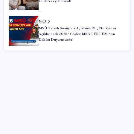
45 dereceyi bulacak
Next
MSÜ Tercih Sonuçları Açıklandı Mı, Ne Zaman
Açıklanacak 2026? Gözler MSB PERTEM Son
Dakika Duyurusunda!
SON YAZILAR
iPhone 18 Pro Max ve iPhone Ultra Elimizde
Hazine nakit gerçekleşmeleri 395,7 milyar TL açık