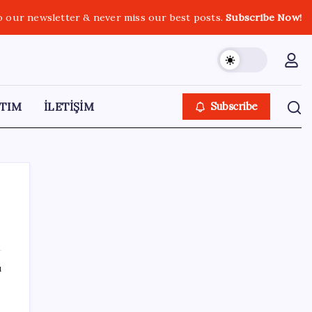
o our newsletter & never miss our best posts.
Subscribe Now!
TIM
İLETİŞİM
Subscribe
SON YAZILAR
ı
Honor Yeni Logosu ve Dare to Be
Sloganıyla Büyüyor