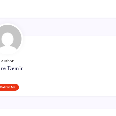
Author
re Demir
Follow Me