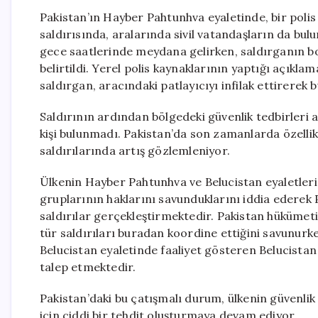
Pakistan’ın Hayber Pahtunhva eyaletinde, bir polis
saldırısında, aralarında sivil vatandaşların da bulun
gece saatlerinde meydana gelirken, saldırganın b
belirtildi. Yerel polis kaynaklarının yaptığı açıkl
saldırgan, aracındaki patlayıcıyı infilak ettirerek 
Saldırının ardından bölgedeki güvenlik tedbirleri a
kişi bulunmadı. Pakistan’da son zamanlarda özellik
saldırılarında artış gözlemleniyor.
Ülkenin Hayber Pahtunhva ve Belucistan eyaletlerind
gruplarının haklarını savunduklarını iddia ederek Pa
saldırılar gerçekleştirmektedir. Pakistan hükümeti
tür saldırıları buradan koordine ettiğini savunurk
Belucistan eyaletinde faaliyet gösteren Belucista
talep etmektedir.
Pakistan’daki bu çatışmalı durum, ülkenin güvenlik s
için ciddi bir tehdit oluşturmaya devam ediyor.