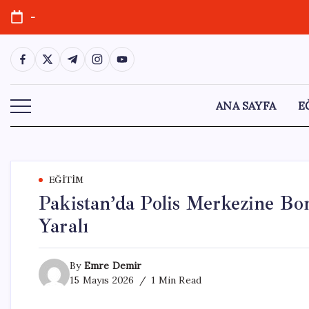
Skip
-
to
content
https://www.facebook.com/
https://twitter.com/
https://t.me/
https://www.instagram.com/
https://youtube.com/
ANA SAYFA
E
EĞITIM
Pakistan’da Polis Merkezine Bo
Yaralı
By
Emre Demir
15 Mayıs 2026
1 Min Read