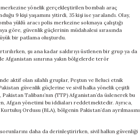
Saldırı:
 merkezine yönelik gerçekleştirilen bombalı araç
Çok
duğu 9 kişi yaşamını yitirdi, 35 kişi ise yaralandı. Olay,
Sayıda
omba yüklü aracı polis merkezine sokmaya çalıştığı
Ölü
amaya göre, güvenlik güçlerinin müdahalesi sırasında
ve
büyük bir patlama oluşturdu.
Yaralı
için
rtırılırken, şu ana kadar saldırıyı üstlenen bir grup ya da
le Afganistan sınırına yakın bölgelerde terör
e aktif olan silahlı gruplar, Peştun ve Beluci etnik
kistan güvenlik güçlerine ve sivil halka yönelik çeşitli
, Pakistan Talibanı’nın (TTP) Afganistan’da üslenerek bu
en, Afgan yönetimi bu iddiaları reddetmektedir. Ayrıca,
n Kurtuluş Ordusu (BLA), bölgenin Pakistan’dan ayrılmasını
orunlarını daha da derinleştirirken, sivil halkın güvenliği