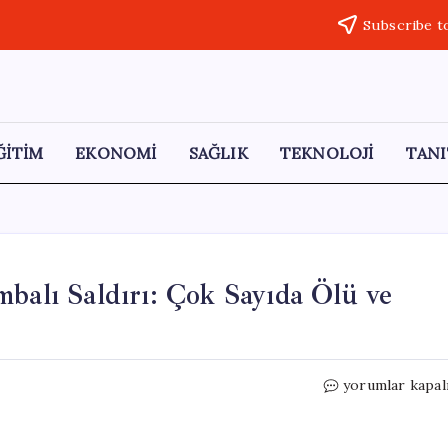
Subscribe t
ĞİTİM
EKONOMİ
SAĞLIK
TEKNOLOJİ
TANI
mbalı Saldırı: Çok Sayıda Ölü ve
Pakistan’da
yorumlar kapal
Polis
Merkezine
Bombalı